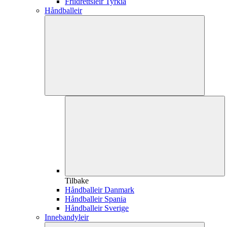
Friidrettsleir Tyrkia
Håndballeir
Tilbake
Håndballeir Danmark
Håndballeir Spania
Håndballeir Sverige
Innebandyleir