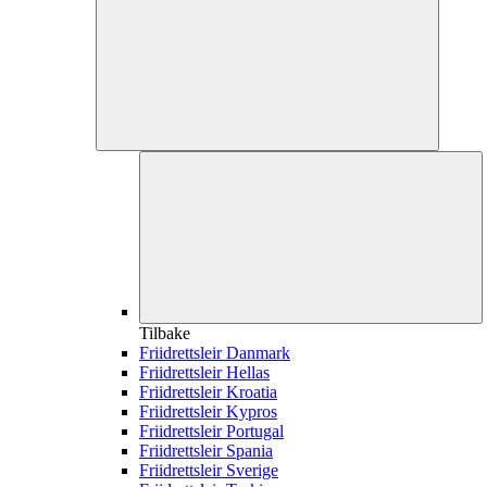
Tilbake
Friidrettsleir Danmark
Friidrettsleir Hellas
Friidrettsleir Kroatia
Friidrettsleir Kypros
Friidrettsleir Portugal
Friidrettsleir Spania
Friidrettsleir Sverige