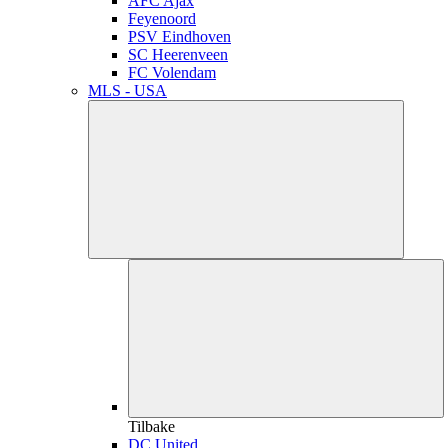
AFC Ajax
Feyenoord
PSV Eindhoven
SC Heerenveen
FC Volendam
MLS - USA
Tilbake
DC United