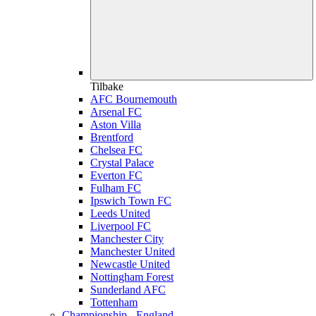
Tilbake
AFC Bournemouth
Arsenal FC
Aston Villa
Brentford
Chelsea FC
Crystal Palace
Everton FC
Fulham FC
Ipswich Town FC
Leeds United
Liverpool FC
Manchester City
Manchester United
Newcastle United
Nottingham Forest
Sunderland AFC
Tottenham
Championship - England