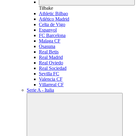
Tilbake
Athletic Bilbao
Atlético Madrid
Celta de Vigo
Espanyol
FC Barcelona
Malaga CF
Osasuna
Real Betis
Real Madrid
Real Oviedo
Real Sociedad
Sevilla FC
Valencia CF
Villarreal CF
Serie A - Italia