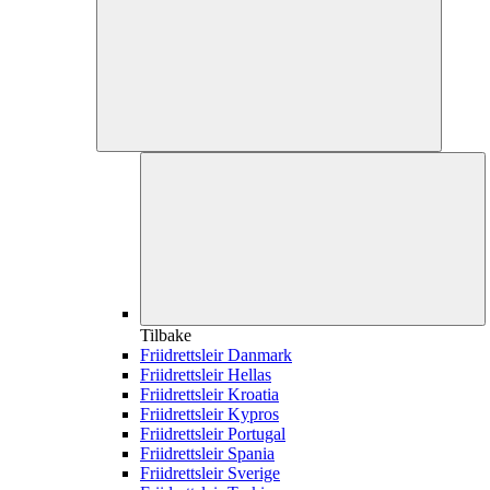
Tilbake
Friidrettsleir Danmark
Friidrettsleir Hellas
Friidrettsleir Kroatia
Friidrettsleir Kypros
Friidrettsleir Portugal
Friidrettsleir Spania
Friidrettsleir Sverige