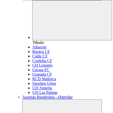
Tilbake
Albacete
Burgos CF
Cádiz CF
Cordoba CF
CD Leganés
Girona FC
Granada CF
RCD Mallorca
Sporting Gijon
UD Almería
UD Las Palmas
Austrian Bundesliga - Østerrike