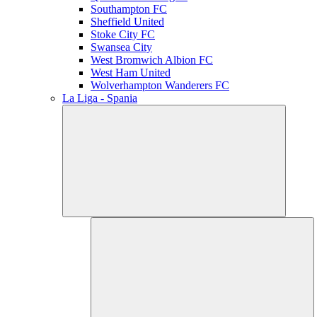
Southampton FC
Sheffield United
Stoke City FC
Swansea City
West Bromwich Albion FC
West Ham United
Wolverhampton Wanderers FC
La Liga - Spania