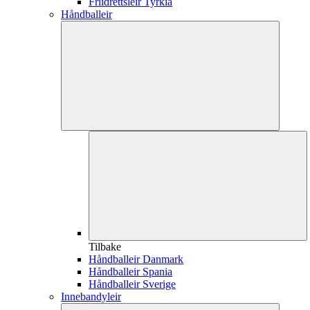
Friidrettsleir Tyrkia
Håndballeir
Tilbake
Håndballeir Danmark
Håndballeir Spania
Håndballeir Sverige
Innebandyleir