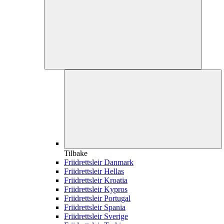
Tilbake
Friidrettsleir Danmark
Friidrettsleir Hellas
Friidrettsleir Kroatia
Friidrettsleir Kypros
Friidrettsleir Portugal
Friidrettsleir Spania
Friidrettsleir Sverige