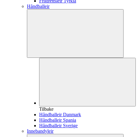
Friidrettsleir Tyrkia
Håndballeir
Tilbake
Håndballeir Danmark
Håndballeir Spania
Håndballeir Sverige
Innebandyleir