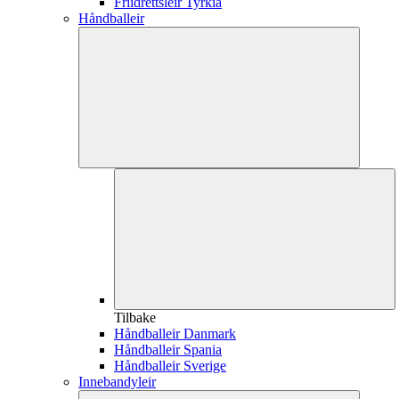
Friidrettsleir Tyrkia
Håndballeir
Tilbake
Håndballeir Danmark
Håndballeir Spania
Håndballeir Sverige
Innebandyleir