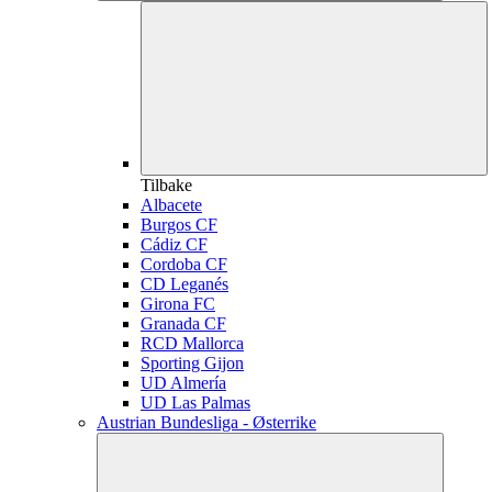
Tilbake
Albacete
Burgos CF
Cádiz CF
Cordoba CF
CD Leganés
Girona FC
Granada CF
RCD Mallorca
Sporting Gijon
UD Almería
UD Las Palmas
Austrian Bundesliga - Østerrike