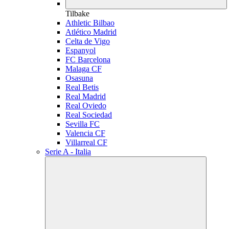
Tilbake
Athletic Bilbao
Atlético Madrid
Celta de Vigo
Espanyol
FC Barcelona
Malaga CF
Osasuna
Real Betis
Real Madrid
Real Oviedo
Real Sociedad
Sevilla FC
Valencia CF
Villarreal CF
Serie A - Italia