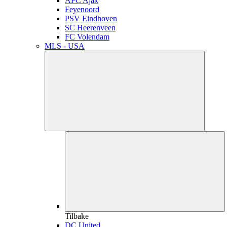
AFC Ajax
Feyenoord
PSV Eindhoven
SC Heerenveen
FC Volendam
MLS - USA
Tilbake
DC United