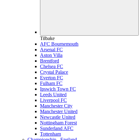
Tilbake
AFC Bournemouth
Arsenal FC
Aston Villa
Brentford
Chelsea FC
Crystal Palace
Everton FC
Fulham FC
Ipswich Town FC
Leeds United
Liverpool FC
Manchester City
Manchester United
Newcastle United
Nottingham Forest
Sunderland AFC
Tottenham
Championship - England