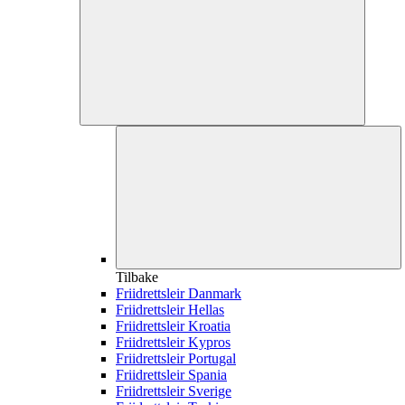
Tilbake
Friidrettsleir Danmark
Friidrettsleir Hellas
Friidrettsleir Kroatia
Friidrettsleir Kypros
Friidrettsleir Portugal
Friidrettsleir Spania
Friidrettsleir Sverige