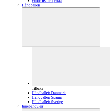
Friidrettsleir Tyrkia
Håndballeir
Tilbake
Håndballeir Danmark
Håndballeir Spania
Håndballeir Sverige
Innebandyleir