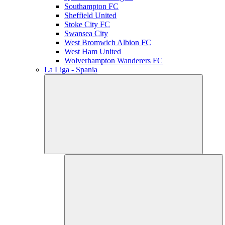
Southampton FC
Sheffield United
Stoke City FC
Swansea City
West Bromwich Albion FC
West Ham United
Wolverhampton Wanderers FC
La Liga - Spania