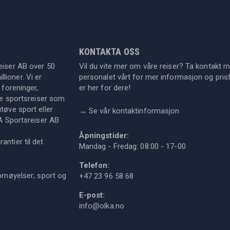
KONTAKTA OSS
eiser AB over 50
Vil du vite mer om våre reiser? Ta kontakt 
lioner. Vi er
personalet vårt for mer informasjon og prisf
 foreninger,
er her for dere!
dre sportsreiser som
tøve sport eller
→
Se vår kontaktinformasjon
KA Sportsreiser AB
Åpningstider:
ntier til det
Mandag - Fredag: 08:00 - 17-00
Telefon:
ornøyelser; sport og
+47 23 96 58 68
E-post:
info@olka.no