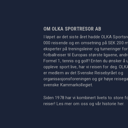
OM OLKA SPORTRESOR AB
I løpet av det siste året hadde OLKA Sportsr
000 reisende og en omsetning på SEK 200 mil
eksperter på treningsleirer og turneringer for
fotballreiser til Europas største ligaene, an
Formel 1, tennis og golf! Enten du ønsker å u
oppleve sport live, har vi reisen for deg. OL
er medlem av det Svenske Reisebyrået og
organisasjonsforeningen og gir høye reisegara
svenske Kammarkollegiet.
Siden 1978 har vi kombinert livets to store f
reiser! Les mer om oss og vår historie
her
.