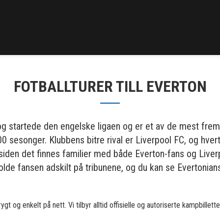
FOTBALLTURER TILL EVERTON
g startede den engelske ligaen og er et av de mest fremg
100 sesonger. Klubbens bitre rival er Liverpool FC, og hver
 siden det finnes familier med både Everton-fans og Liverp
lde fansen adskilt på tribunene, og du kan se Evertonians
rygt og enkelt på nett. Vi tilbyr alltid offisielle og autoriserte kampbille