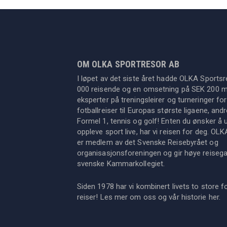
OM OLKA SPORTRESOR AB
I løpet av det siste året hadde OLKA Sportsr
000 reisende og en omsetning på SEK 200 mil
eksperter på treningsleirer og turneringer for
fotballreiser til Europas største ligaene, an
Formel 1, tennis og golf! Enten du ønsker å u
oppleve sport live, har vi reisen for deg. OL
er medlem av det Svenske Reisebyrået og
organisasjonsforeningen og gir høye reisegara
svenske Kammarkollegiet.
Siden 1978 har vi kombinert livets to store f
reiser! Les mer om oss og vår historie
her
.