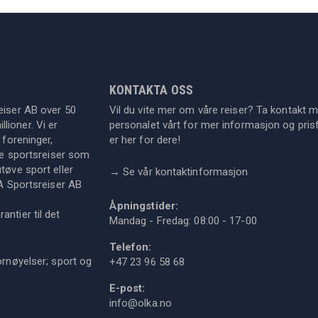
KONTAKTA OSS
eiser AB over 50
Vil du vite mer om våre reiser? Ta kontakt 
lioner. Vi er
personalet vårt for mer informasjon og prisf
 foreninger,
er her for dere!
dre sportsreiser som
tøve sport eller
→
Se vår kontaktinformasjon
KA Sportsreiser AB
Åpningstider:
ntier til det
Mandag - Fredag: 08:00 - 17-00
Telefon:
ornøyelser; sport og
+47 23 96 58 68
E-post:
info@olka.no