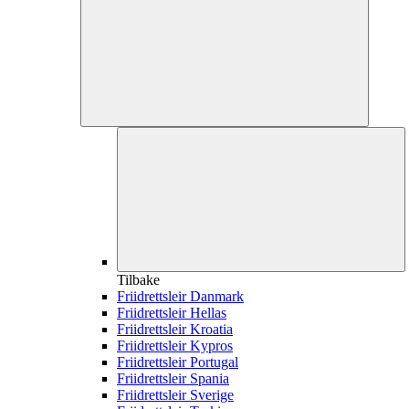
Tilbake
Friidrettsleir Danmark
Friidrettsleir Hellas
Friidrettsleir Kroatia
Friidrettsleir Kypros
Friidrettsleir Portugal
Friidrettsleir Spania
Friidrettsleir Sverige