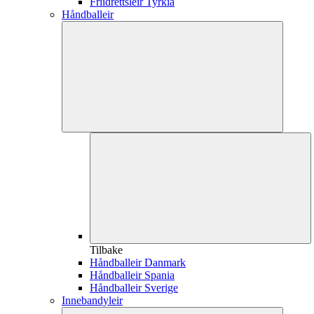
Friidrettsleir Tyrkia
Håndballeir
Tilbake
Håndballeir Danmark
Håndballeir Spania
Håndballeir Sverige
Innebandyleir