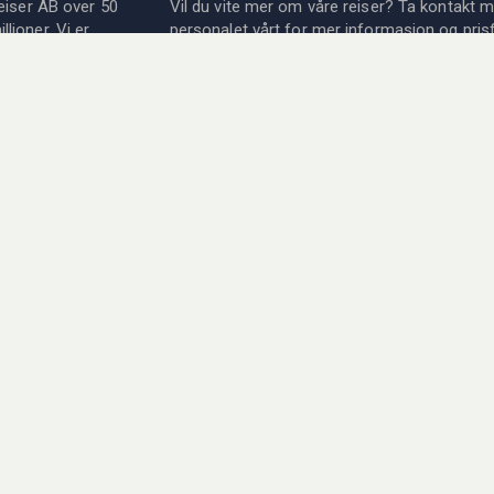
eiser AB over 50
Vil du vite mer om våre reiser? Ta kontakt 
lioner. Vi er
personalet vårt for mer informasjon og prisf
 foreninger,
er her for dere!
dre sportsreiser som
tøve sport eller
→
Se vår kontaktinformasjon
KA Sportsreiser AB
Åpningstider:
ntier til det
Mandag - Fredag: 08:00 - 17-00
Telefon:
ornøyelser; sport og
+47 23 96 58 68
E-post:
info@olka.no