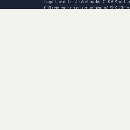
I løpet av det siste året hadde OLKA Sportsr
000 reisende og en omsetning på SEK 200 mil
eksperter på treningsleirer og turneringer for
fotballreiser til Europas største ligaene, an
Formel 1, tennis og golf! Enten du ønsker å u
oppleve sport live, har vi reisen for deg. OL
er medlem av det Svenske Reisebyrået og
organisasjonsforeningen og gir høye reisegara
svenske Kammarkollegiet.
Siden 1978 har vi kombinert livets to store f
reiser! Les mer om oss og vår historie
her
.