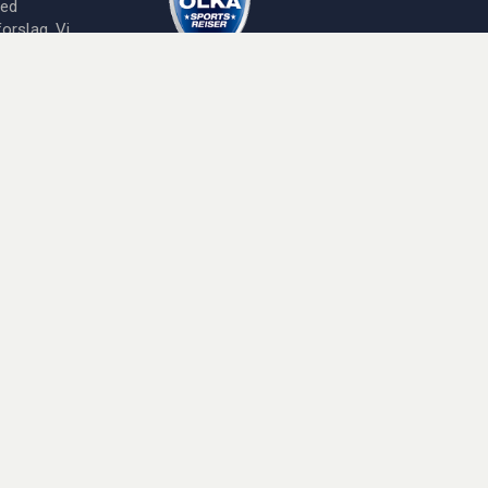
med
orslag. Vi
OLKA Sportresor AB
Masthamnsgatan 5
413 29
Göteborg
Org. nr:
556501-3603