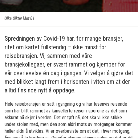
Olka Sikter Mot 01
Spredningen av Covid-19 har, for mange bransjer,
ritet om kartet fullstendig – ikke minst for
reisebransjen. Vi, sammen med våre
bransjekollegaer, er svært rammet og kjemper for
vår overlevelse én dag i gangen. Vi velger å gjøre det
med blikket langt frem i horisonten i viten om at der
alltid fins noe nytt å oppdage.
Hele reisebransjen er satt i gyngning og vi har tusenvis reisende
som har blitt rammet av kansellerte reiser i sporene av det som
akkurat nå skjer i verden. Det er tøft nå, det ska vi ikke stikke
under stolen med, men den som aldri møts av motganger kommer
heller aldri å utvikles. Vi er overbeviste om at det, i hver motgang,
fins noe å ta lærdom av. Ovenfor skyene skinner solen og det er dit