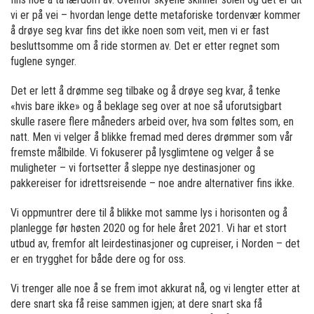
vi er på vei – hvordan lenge dette metaforiske tordenvær kommer
å drøye seg kvar fins det ikke noen som veit, men vi er fast
besluttsomme om å ride stormen av. Det er etter regnet som
fuglene synger.
Det er lett å drømme seg tilbake og å drøye seg kvar, å tenke
«hvis bare ikke» og å beklage seg over at noe så uforutsigbart
skulle rasere flere måneders arbeid over, hva som føltes som, en
natt. Men vi velger å blikke fremad med deres drømmer som vår
fremste målbilde. Vi fokuserer på lysglimtene og velger å se
muligheter – vi fortsetter å sleppe nye destinasjoner og
pakkereiser for idrettsreisende – noe andre alternativer fins ikke.
Vi oppmuntrer dere til å blikke mot samme lys i horisonten og å
planlegge før høsten 2020 og for hele året 2021. Vi har et stort
utbud av, fremfor alt leirdestinasjoner og cupreiser, i Norden – det
er en trygghet for både dere og for oss.
Vi trenger alle noe å se frem imot akkurat nå, og vi lengter etter at
dere snart ska få reise sammen igjen; at dere snart ska få