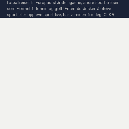
fotballreiser til Europas største ligaene, andre sportsreiser
som Formel 1, tennis og golf! Enten du ønsker å utøve
sport eller oppleve sport live, har vi reisen for deg. OLKA
Sportsreiser AB er medlem av det Svenske Reisebyrået og
organisasjonsforeningen og gir høye reisegarantier til det
svenske Kammarkollegiet.
Siden 1978 har vi kombinert livets to store fornøyelser;
sport og reiser! Les mer om oss og vår historie
her
.
KONTAKTA OSS
Vil du vite mer om våre reiser? Ta kontakt med personalet
vårt for mer informasjon og prisforslag. Vi er her for dere!
→
Se vår kontaktinformasjon
Åpningstider:
Mandag - Fredag: 08:00 - 17-00