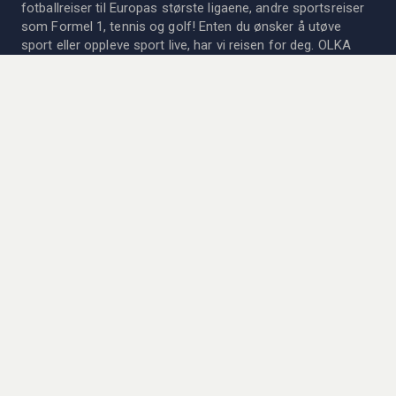
fotballreiser til Europas største ligaene, andre sportsreiser
som Formel 1, tennis og golf! Enten du ønsker å utøve
sport eller oppleve sport live, har vi reisen for deg. OLKA
Sportsreiser AB er medlem av det Svenske Reisebyrået og
organisasjonsforeningen og gir høye reisegarantier til det
svenske Kammarkollegiet.
Siden 1978 har vi kombinert livets to store fornøyelser;
sport og reiser! Les mer om oss og vår historie
her
.
KONTAKTA OSS
Vil du vite mer om våre reiser? Ta kontakt med personalet
vårt for mer informasjon og prisforslag. Vi er her for dere!
→
Se vår kontaktinformasjon
Åpningstider:
Mandag - Fredag: 08:00 - 17-00