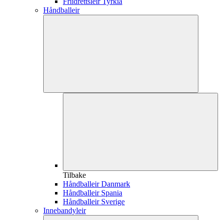
Friidrettsleir Tyrkia
Håndballeir
Tilbake
Håndballeir Danmark
Håndballeir Spania
Håndballeir Sverige
Innebandyleir