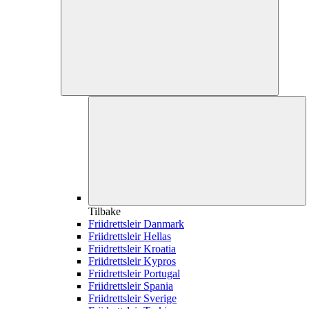
Tilbake
Friidrettsleir Danmark
Friidrettsleir Hellas
Friidrettsleir Kroatia
Friidrettsleir Kypros
Friidrettsleir Portugal
Friidrettsleir Spania
Friidrettsleir Sverige