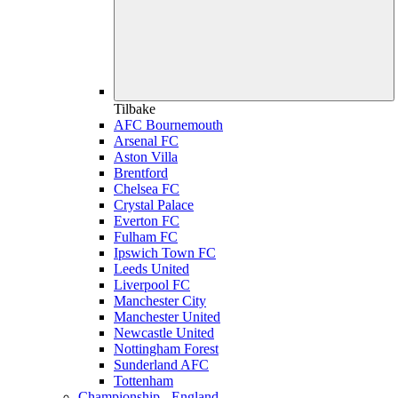
Tilbake
AFC Bournemouth
Arsenal FC
Aston Villa
Brentford
Chelsea FC
Crystal Palace
Everton FC
Fulham FC
Ipswich Town FC
Leeds United
Liverpool FC
Manchester City
Manchester United
Newcastle United
Nottingham Forest
Sunderland AFC
Tottenham
Championship - England