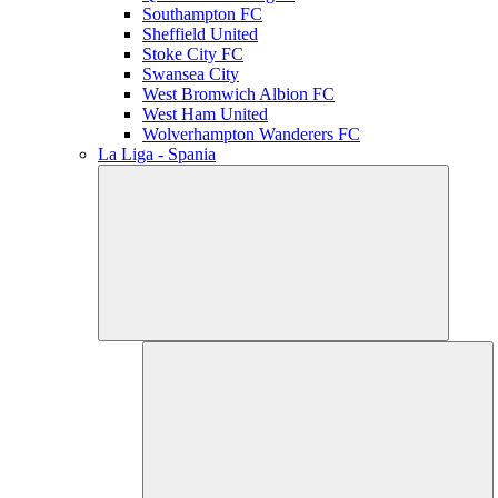
Southampton FC
Sheffield United
Stoke City FC
Swansea City
West Bromwich Albion FC
West Ham United
Wolverhampton Wanderers FC
La Liga - Spania