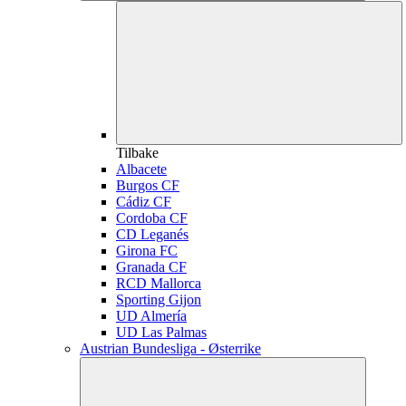
Tilbake
Albacete
Burgos CF
Cádiz CF
Cordoba CF
CD Leganés
Girona FC
Granada CF
RCD Mallorca
Sporting Gijon
UD Almería
UD Las Palmas
Austrian Bundesliga - Østerrike