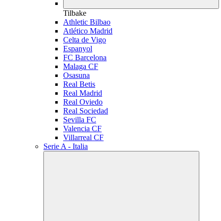
Tilbake
Athletic Bilbao
Atlético Madrid
Celta de Vigo
Espanyol
FC Barcelona
Malaga CF
Osasuna
Real Betis
Real Madrid
Real Oviedo
Real Sociedad
Sevilla FC
Valencia CF
Villarreal CF
Serie A - Italia