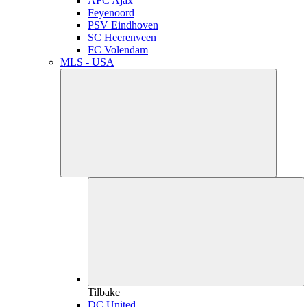
AFC Ajax
Feyenoord
PSV Eindhoven
SC Heerenveen
FC Volendam
MLS - USA
Tilbake
DC United