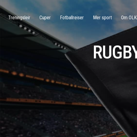
Treningsleir
Cuper
Fotballreiser
Mer sport
Om OLK
RUGB