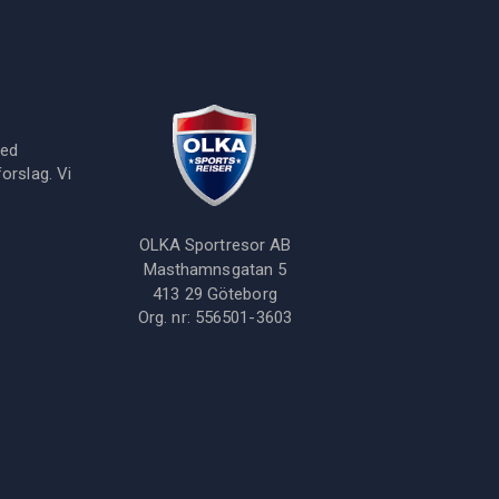
med
orslag. Vi
OLKA Sportresor AB
Masthamnsgatan 5
413 29
Göteborg
Org. nr:
556501-3603