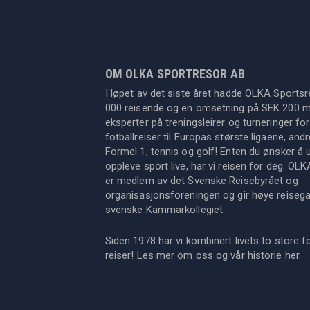
OM OLKA SPORTRESOR AB
I løpet av det siste året hadde OLKA Sportsr
000 reisende og en omsetning på SEK 200 mil
eksperter på treningsleirer og turneringer for
fotballreiser til Europas største ligaene, an
Formel 1, tennis og golf! Enten du ønsker å u
oppleve sport live, har vi reisen for deg. OL
er medlem av det Svenske Reisebyrået og
organisasjonsforeningen og gir høye reisegara
svenske Kammarkollegiet.
Siden 1978 har vi kombinert livets to store f
reiser! Les mer om oss og vår historie
her
.