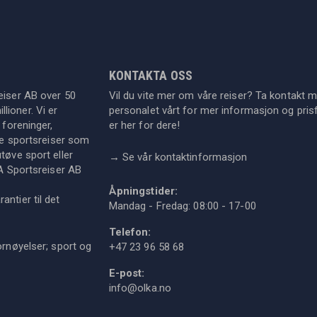
KONTAKTA OSS
eiser AB over 50
Vil du vite mer om våre reiser? Ta kontakt 
lioner. Vi er
personalet vårt for mer informasjon og prisf
 foreninger,
er her for dere!
dre sportsreiser som
tøve sport eller
→
Se vår kontaktinformasjon
KA Sportsreiser AB
Åpningstider:
ntier til det
Mandag - Fredag: 08:00 - 17-00
Telefon:
ornøyelser; sport og
+47 23 96 58 68
E-post:
info@olka.no