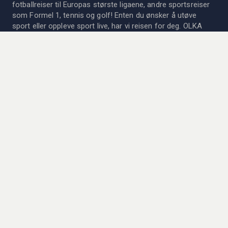
fotballreiser til Europas største ligaene, andre sportsreiser
som Formel 1, tennis og golf! Enten du ønsker å utøve
sport eller oppleve sport live, har vi reisen for deg. OLKA
Sportsreiser AB er medlem av det Svenske Reisebyrået og
organisasjonsforeningen og gir høye reisegarantier til det
svenske Kammarkollegiet.
Siden 1978 har vi kombinert livets to store fornøyelser;
sport og reiser! Les mer om oss og vår historie
her
.
KONTAKTA OSS
Vil du vite mer om våre reiser? Ta kontakt med personalet
vårt for mer informasjon og prisforslag. Vi er her for dere!
→
Se vår kontaktinformasjon
Åpningstider:
Mandag - Fredag: 08:00 - 17-00