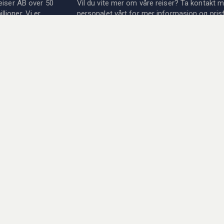
eiser AB over 50
Vil du vite mer om våre reiser? Ta kontakt 
lioner. Vi er
personalet vårt for mer informasjon og prisf
 foreninger,
er her for dere!
dre sportsreiser som
tøve sport eller
→
Se vår kontaktinformasjon
KA Sportsreiser AB
Åpningstider:
ntier til det
Mandag - Fredag: 08:00 - 17-00
Telefon:
ornøyelser; sport og
+47 23 96 58 68
E-post:
info@olka.no