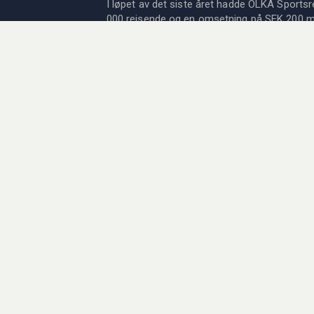
I løpet av det siste året hadde OLKA Sportsr
000 reisende og en omsetning på SEK 200 mil
eksperter på treningsleirer og turneringer for
fotballreiser til Europas største ligaene, an
Formel 1, tennis og golf! Enten du ønsker å u
oppleve sport live, har vi reisen for deg. OL
er medlem av det Svenske Reisebyrået og
organisasjonsforeningen og gir høye reisegara
svenske Kammarkollegiet.
Siden 1978 har vi kombinert livets to store f
reiser! Les mer om oss og vår historie
her
.