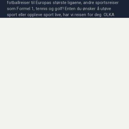
fotballreiser til Europas største ligaene, andre sportsreiser
som Formel 1, tennis og golf! Enten du ønsker å utøve
sport eller oppleve sport live, har vi reisen for deg. OLKA
Sportsreiser AB er medlem av det Svenske Reisebyrået og
organisasjonsforeningen og gir høye reisegarantier til det
svenske Kammarkollegiet.
Siden 1978 har vi kombinert livets to store fornøyelser;
sport og reiser! Les mer om oss og vår historie
her
.
KONTAKTA OSS
Vil du vite mer om våre reiser? Ta kontakt med personalet
vårt for mer informasjon og prisforslag. Vi er her for dere!
→
Se vår kontaktinformasjon
Åpningstider:
Mandag - Fredag: 08:00 - 17-00