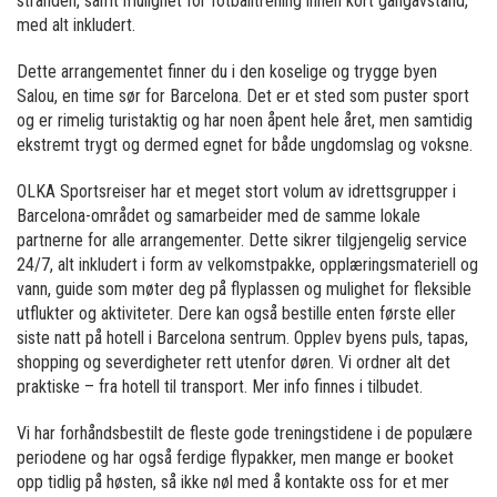
stranden, samt mulighet for fotballtrening innen kort gangavstand,
med alt inkludert.
Dette arrangementet finner du i den koselige og trygge byen
Salou, en time sør for Barcelona. Det er et sted som puster sport
og er rimelig turistaktig og har noen åpent hele året, men samtidig
ekstremt trygt og dermed egnet for både ungdomslag og voksne.
OLKA Sportsreiser har et meget stort volum av idrettsgrupper i
Barcelona-området og samarbeider med de samme lokale
partnerne for alle arrangementer. Dette sikrer tilgjengelig service
24/7, alt inkludert i form av velkomstpakke, opplæringsmateriell og
vann, guide som møter deg på flyplassen og mulighet for fleksible
utflukter og aktiviteter. Dere kan også bestille enten første eller
siste natt på hotell i Barcelona sentrum. Opplev byens puls, tapas,
shopping og severdigheter rett utenfor døren. Vi ordner alt det
praktiske – fra hotell til transport. Mer info finnes i tilbudet.
Vi har forhåndsbestilt de fleste gode treningstidene i de populære
periodene og har også ferdige flypakker, men mange er booket
opp tidlig på høsten, så ikke nøl med å kontakte oss for et mer