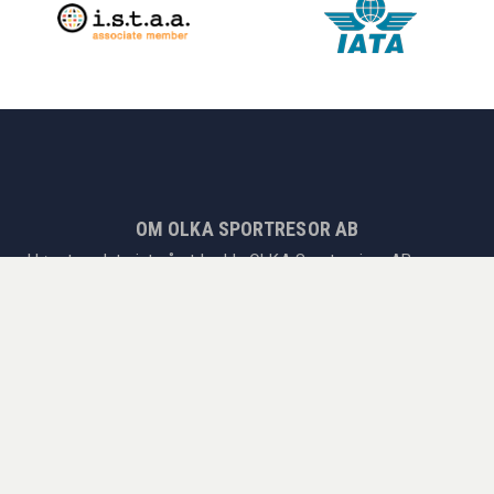
OM OLKA SPORTRESOR AB
I løpet av det siste året hadde OLKA Sportsreiser AB over
50 000 reisende og en omsetning på SEK 200 millioner. Vi er
eksperter på treningsleirer og turneringer for foreninger,
fotballreiser til Europas største ligaene, andre sportsreiser
som Formel 1, tennis og golf! Enten du ønsker å utøve
sport eller oppleve sport live, har vi reisen for deg. OLKA
Sportsreiser AB er medlem av det Svenske Reisebyrået og
organisasjonsforeningen og gir høye reisegarantier til det
svenske Kammarkollegiet.
Siden 1978 har vi kombinert livets to store fornøyelser;