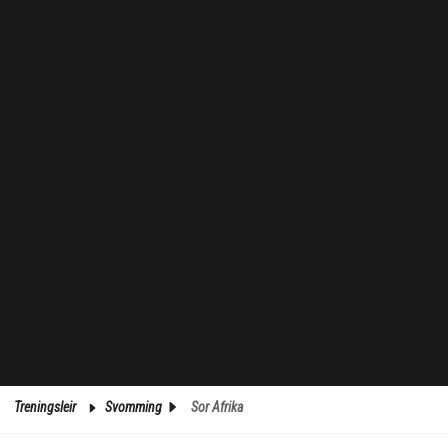
Treningsleir
Svomming
Sor Afrika