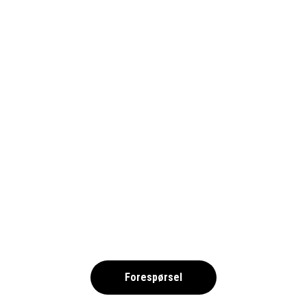
TENERIFFA-DON-MANOLITO-
2025_20-1690
,
Forespørsel