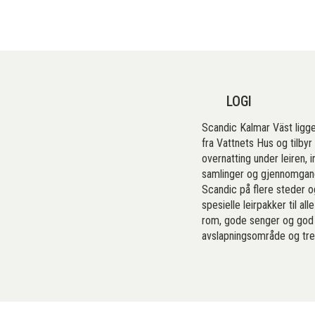
LOGI
Scandic Kalmar Väst ligge
fra Vattnets Hus og tilb
overnatting under leiren, 
samlinger og gjennomgang
Scandic på flere steder og
spesielle leirpakker til all
rom, gode senger og god 
avslapningsområde og tre