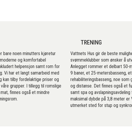
TRENING
r bare noen minutters kjøretur
Vattnets Hus gir de beste mulighe
yr moderne og komfortabel
svømmeklubber som ønsker å utvik
inkludert helpensjon samt rom for
Anlegget rommer et delbart 50-
. Vi har et langt samarbeid med
9 baner, et 25-metersbasseng, et
 kan tilby fordelaktige priser og
rehabiliteringsbasseng, noe som gi
e våre grupper. I tillegg til romslige
og distanse. Det finnes også et ful
mat, finnes også et mindre
samt spa og avslapningsavdeling 
ningsrom.
maksimal dybde på 3,8 meter er 
utmerket sted for stup og synkr