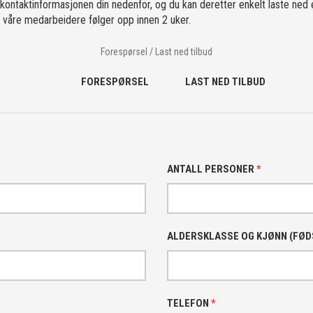
 kontaktinformasjonen din nedenfor, og du kan deretter enkelt laste ned 
av våre medarbeidere følger opp innen 2 uker.
Forespørsel / Last ned tilbud
FORESPØRSEL
LAST NED TILBUD
ANTALL PERSONER
*
ALDERSKLASSE OG KJØNN (FØ
TELEFON
*