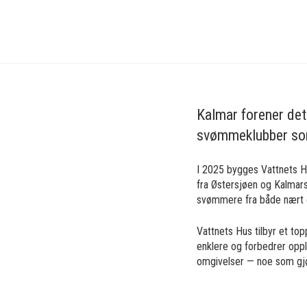
Treningsleir
Svomming
Sverige
Kalmar
Kalmar forener det 
svømmeklubber som
I 2025 bygges Vattnets 
fra Østersjøen og Kalmars
svømmere fra både nært og
Vattnets Hus tilbyr et t
enklere og forbedrer oppl
omgivelser — noe som gjør