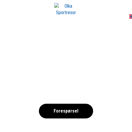
A
KALMAR
Småland, Sverige
Forespørsel