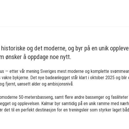
historiske og det moderne, og byr på en unik opplevel
 ønsker å oppdage noe nytt.
Hus — etter vår mening Sveriges mest moderne og komplette svømmeanl
 vakre bykjerne. Det nye badeanlegget står klart i oktober 2025 og blir 
 fjernt, uansett alder og ambisjonsnivå.
oppmoderne 50-metersbasseng, samt flere andre bassenger og fasiliteter
egget og opplevelsen. Kalmar byr samtidig på en unik ramme med nærhet
 det til en perfekt destinasjon for en treningsleir som styrker laget bå