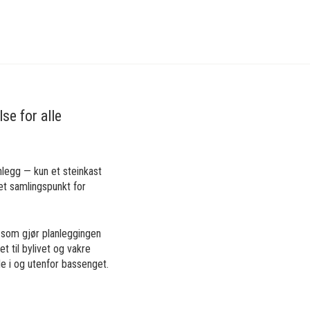
se for alle
egg — kun et steinkast
et samlingspunkt for
 som gjør planleggingen
 til bylivet og vakre
de i og utenfor bassenget.