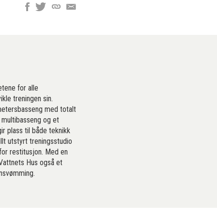
tene for alle
le treningen sin.
metersbasseng med totalt
 multibasseng og et
r plass til både teknikk
lt utstyrt treningsstudio
for restitusjon. Med en
Vattnets Hus også et
onsvømming.