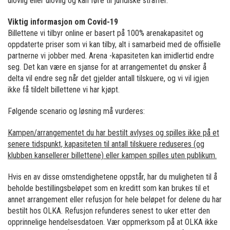
ulovlig eller ulovlig og kan føre til juridiske straffer.
Viktig informasjon om Covid-19
Billettene vi tilbyr online er basert på 100% arenakapasitet og
oppdaterte priser som vi kan tilby, alt i samarbeid med de offisielle
partnerne vi jobber med. Arena -kapasiteten kan imidlertid endre
seg. Det kan være en sjanse for at arrangementet du ønsker å
delta vil endre seg når det gjelder antall tilskuere, og vi vil igjen
ikke få tildelt billettene vi har kjøpt.
Følgende scenario og løsning må vurderes:
Kampen/arrangementet du har bestilt avlyses og spilles ikke på et
senere tidspunkt, kapasiteten til antall tilskuere reduseres (og
klubben kansellerer billettene) eller kampen spilles uten publikum.
Hvis en av disse omstendighetene oppstår, har du muligheten til å
beholde bestillingsbeløpet som en kreditt som kan brukes til et
annet arrangement eller refusjon for hele beløpet for delene du har
bestilt hos OLKA. Refusjon refunderes senest to uker etter den
opprinnelige hendelsesdatoen. Vær oppmerksom på at OLKA ikke