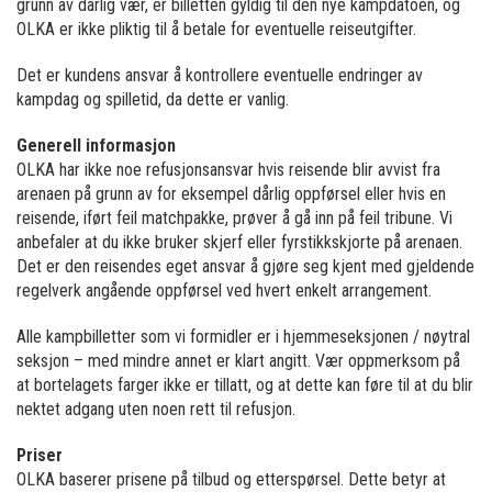
grunn av dårlig vær, er billetten gyldig til den nye kampdatoen, og
OLKA er ikke pliktig til å betale for eventuelle reiseutgifter.
Det er kundens ansvar å kontrollere eventuelle endringer av
kampdag og spilletid, da dette er vanlig.
Generell informasjon
OLKA har ikke noe refusjonsansvar hvis reisende blir avvist fra
arenaen på grunn av for eksempel dårlig oppførsel eller hvis en
reisende, iført feil matchpakke, prøver å gå inn på feil tribune. Vi
anbefaler at du ikke bruker skjerf eller fyrstikkskjorte på arenaen.
Det er den reisendes eget ansvar å gjøre seg kjent med gjeldende
regelverk angående oppførsel ved hvert enkelt arrangement.
Alle kampbilletter som vi formidler er i hjemmeseksjonen / nøytral
seksjon – med mindre annet er klart angitt. Vær oppmerksom på
at bortelagets farger ikke er tillatt, og at dette kan føre til at du blir
nektet adgang uten noen rett til refusjon.
Priser
OLKA baserer prisene på tilbud og etterspørsel. Dette betyr at