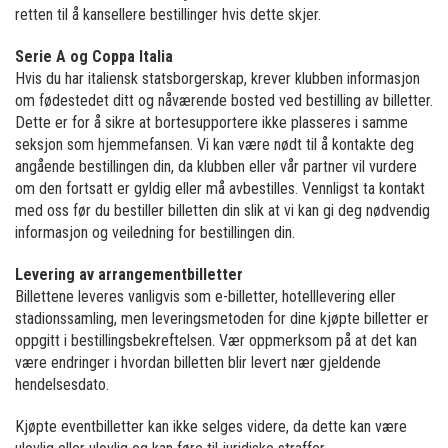
retten til å kansellere bestillinger hvis dette skjer.
Serie A og Coppa Italia
Hvis du har italiensk statsborgerskap, krever klubben informasjon
om fødestedet ditt og nåværende bosted ved bestilling av billetter.
Dette er for å sikre at bortesupportere ikke plasseres i samme
seksjon som hjemmefansen. Vi kan være nødt til å kontakte deg
angående bestillingen din, da klubben eller vår partner vil vurdere
om den fortsatt er gyldig eller må avbestilles. Vennligst ta kontakt
med oss før du bestiller billetten din slik at vi kan gi deg nødvendig
informasjon og veiledning for bestillingen din.
Levering av arrangementbilletter
Billettene leveres vanligvis som e-billetter, hotelllevering eller
stadionssamling, men leveringsmetoden for dine kjøpte billetter er
oppgitt i bestillingsbekreftelsen. Vær oppmerksom på at det kan
være endringer i hvordan billetten blir levert nær gjeldende
hendelsesdato.
Kjøpte eventbilletter kan ikke selges videre, da dette kan være