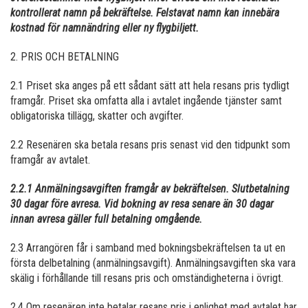
kontrollerat namn på bekräftelse. Felstavat namn kan innebära
kostnad för namnändring eller ny flygbiljett.
2. PRIS OCH BETALNING
2.1 Priset ska anges på ett sådant sätt att hela resans pris tydligt
framgår. Priset ska omfatta alla i avtalet ingående tjänster samt
obligatoriska tillägg, skatter och avgifter.
2.2 Resenären ska betala resans pris senast vid den tidpunkt som
framgår av avtalet.
2.2.1 Anmälningsavgiften framgår av bekräftelsen.
Slutbetalning
30 dagar före avresa. Vid bokning av resa senare än 30 dagar
innan avresa gäller full betalning omgående.
2.3 Arrangören får i samband med bokningsbekräftelsen ta ut en
första delbetalning (anmälningsavgift). Anmälningsavgiften ska vara
skälig i förhållande till resans pris och omständigheterna i övrigt.
2.4 Om resenären inte betalar resans pris i enlighet med avtalet har