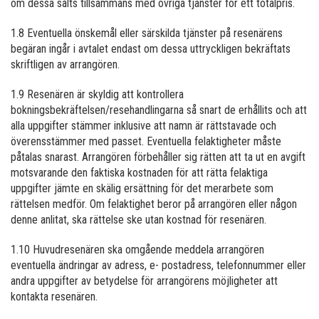
om dessa sålts tillsammans med övriga tjänster för ett totalpris.
1.8 Eventuella önskemål eller särskilda tjänster på resenärens
begäran ingår i avtalet endast om dessa uttryckligen bekräftats
skriftligen av arrangören.
1.9 Resenären är skyldig att kontrollera
bokningsbekräftelsen/resehandlingarna så snart de erhållits och att
alla uppgifter stämmer inklusive att namn är rättstavade och
överensstämmer med passet. Eventuella felaktigheter måste
påtalas snarast. Arrangören förbehåller sig rätten att ta ut en avgift
motsvarande den faktiska kostnaden för att rätta felaktiga
uppgifter jämte en skälig ersättning för det merarbete som
rättelsen medför. Om felaktighet beror på arrangören eller någon
denne anlitat, ska rättelse ske utan kostnad för resenären.
1.10 Huvudresenären ska omgående meddela arrangören
eventuella ändringar av adress, e- postadress, telefonnummer eller
andra uppgifter av betydelse för arrangörens möjligheter att
kontakta resenären.