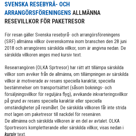
SVENSKA RESEBYRÅ- OCH
ARRANGÖRSFÖRENINGENS
ALLMÄNNA
RESEVILLKOR FÖR PAKETRESOR
För resan gäller Svenska resebyrå- och arrangörsföreningens
(SRF) allmänna villkor överenskomna inom branschen den 28 juni
2018 och arrangörens särskilda villkor, som är angivna nedan. De
särskilda villkoren anges med kursiv text.
Researrangören (OLKA Sprtresor) har rätt att tillämpa särskilda
villkor som avviker från de allmänna, om tillämpningen av särskilda
villkor är motiverade av resans speciella karaktär, speciella
bestämmelser om transportsättet (såsom boknings- och
försäljningsvillkor för reguljära flyg), avvikande inkvarteringsvillkor
på grund av resans speciella karaktär eller speciella
omständigheter på resmålet. De särskilda villkoren får inte strida
mot lagen om paketresor till nackdel för resenären.
De allmänna och särskilda villkoren är en del av avtalet. OLKA
Sportresors kompletterande eller särskilda villkor, visas nedan i
kursiv
text.