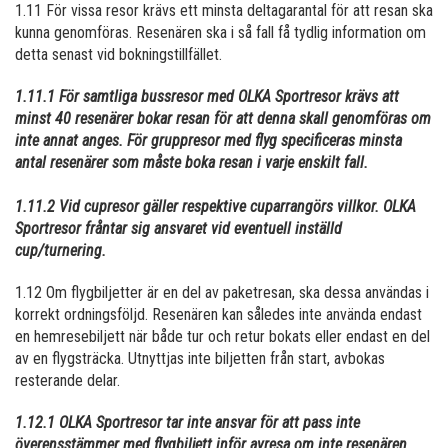
1.11 För vissa resor krävs ett minsta deltagarantal för att resan ska
kunna genomföras. Resenären ska i så fall få tydlig information om
detta senast vid bokningstillfället.
1.11.1 För samtliga bussresor med OLKA Sportresor krävs att
minst 40 resenärer bokar resan för att denna skall genomföras om
inte annat anges. För gruppresor med flyg specificeras minsta
antal resenärer som måste boka resan i varje enskilt fall.
1.11.2 Vid cupresor gäller respektive cuparrangörs villkor. OLKA
Sportresor fråntar sig ansvaret vid eventuell inställd
cup/turnering.
1.12 Om flygbiljetter är en del av paketresan, ska dessa användas i
korrekt ordningsföljd. Resenären kan således inte använda endast
en hemresebiljett när både tur och retur bokats eller endast en del
av en flygsträcka. Utnyttjas inte biljetten från start, avbokas
resterande delar.
1.12.1 OLKA Sportresor tar inte ansvar för att pass inte
överensstämmer med flygbiljett inför avresa om inte resenären