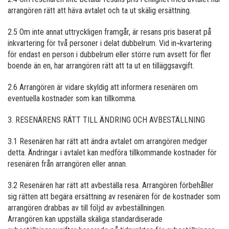
arrangören rätt att häva avtalet och ta ut skälig ersättning.
2.5 Om inte annat uttryckligen framgår, är resans pris baserat på
inkvartering för två personer i delat dubbelrum. Vid in¬kvartering
för endast en person i dubbelrum eller större rum avsett för fler
boende än en, har arrangören rätt att ta ut en tilläggsavgift.
2.6 Arrangören är vidare skyldig att informera resenären om
eventuella kostnader som kan tillkomma.
3. RESENÄRENS RÄTT TILL ÄNDRING OCH AVBESTÄLLNING
3.1 Resenären har rätt att ändra avtalet om arrangören medger
detta. Ändringar i avtalet kan medföra tillkommande kostnader för
resenären från arrangören eller annan.
3.2 Resenären har rätt att avbeställa resa. Arrangören förbehåller
sig rätten att begära ersättning av resenären för de kostnader som
arrangören drabbas av till följd av avbeställningen.
Arrangören kan uppställa skäliga standardiserade