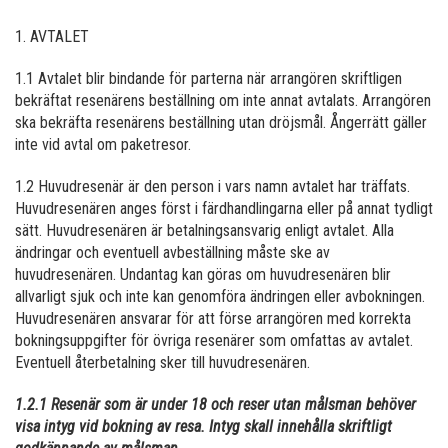
1. AVTALET
1.1 Avtalet blir bindande för parterna när arrangören skriftligen
bekräftat resenärens beställning om inte annat avtalats. Arrangören
ska bekräfta resenärens beställning utan dröjsmål. Ångerrätt gäller
inte vid avtal om paketresor.
1.2 Huvudresenär är den person i vars namn avtalet har träffats.
Huvudresenären anges först i färdhandlingarna eller på annat tydligt
sätt. Huvudresenären är betalningsansvarig enligt avtalet. Alla
ändringar och eventuell avbeställning måste ske av
huvudresenären. Undantag kan göras om huvudresenären blir
allvarligt sjuk och inte kan genomföra ändringen eller avbokningen.
Huvudresenären ansvarar för att förse arrangören med korrekta
bokningsuppgifter för övriga resenärer som omfattas av avtalet.
Eventuell återbetalning sker till huvudresenären.
1.2.1 Resenär som är under 18 och reser utan målsman behöver
visa intyg vid bokning av resa. Intyg skall innehålla skriftligt