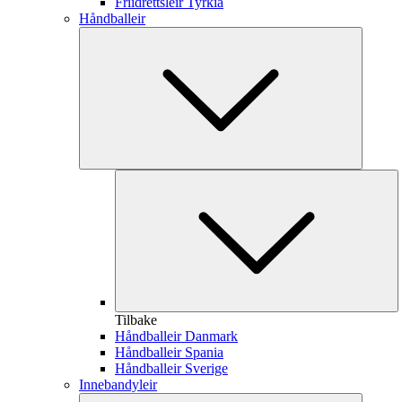
Friidrettsleir Tyrkia
Håndballeir
Tilbake
Håndballeir Danmark
Håndballeir Spania
Håndballeir Sverige
Innebandyleir