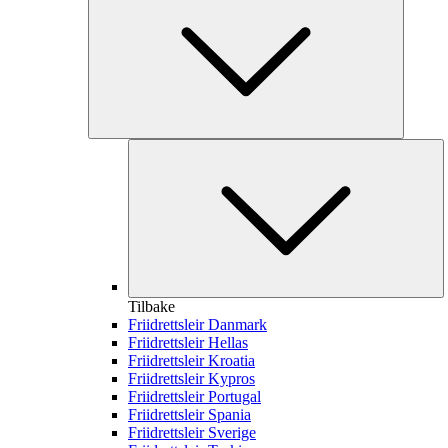
Tilbake
Friidrettsleir Danmark
Friidrettsleir Hellas
Friidrettsleir Kroatia
Friidrettsleir Kypros
Friidrettsleir Portugal
Friidrettsleir Spania
Friidrettsleir Sverige