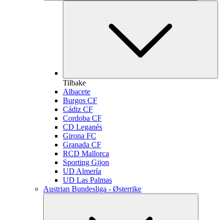
Tilbake
Albacete
Burgos CF
Cádiz CF
Cordoba CF
CD Leganés
Girona FC
Granada CF
RCD Mallorca
Sporting Gijon
UD Almería
UD Las Palmas
Austrian Bundesliga - Østerrike