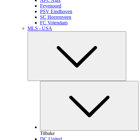
AFC Ajax
Feyenoord
PSV Eindhoven
SC Heerenveen
FC Volendam
MLS - USA
Tilbake
DC United