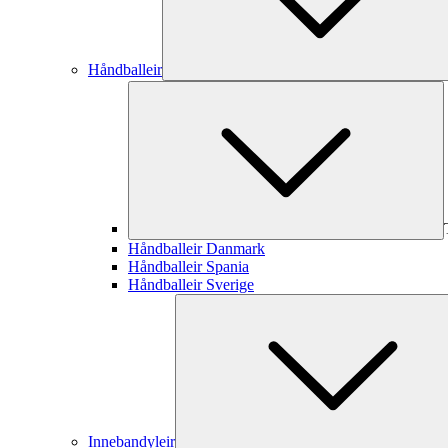
Håndballeir
Håndballeir Danmark
Håndballeir Spania
Håndballeir Sverige
Innebandyleir