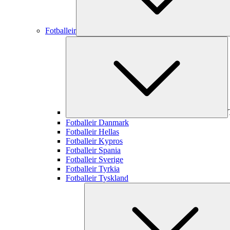
Fotballeir
Fotballeir Danmark
Fotballeir Hellas
Fotballeir Kypros
Fotballeir Spania
Fotballeir Sverige
Fotballeir Tyrkia
Fotballeir Tyskland