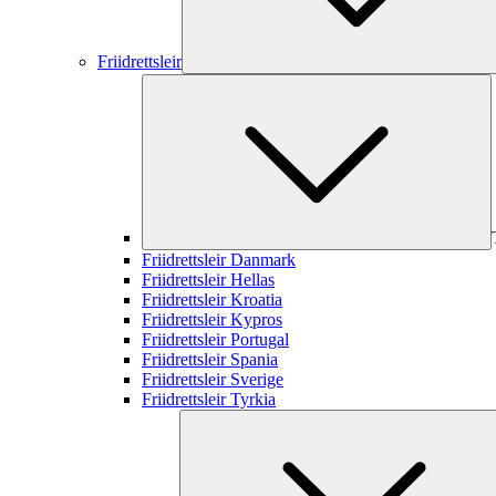
Friidrettsleir
Friidrettsleir Danmark
Friidrettsleir Hellas
Friidrettsleir Kroatia
Friidrettsleir Kypros
Friidrettsleir Portugal
Friidrettsleir Spania
Friidrettsleir Sverige
Friidrettsleir Tyrkia