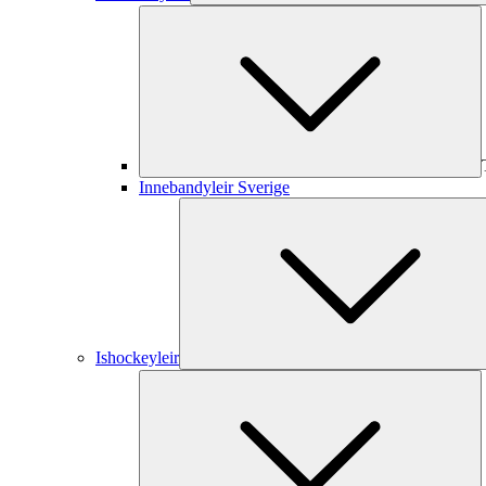
Innebandyleir Sverige
Ishockeyleir