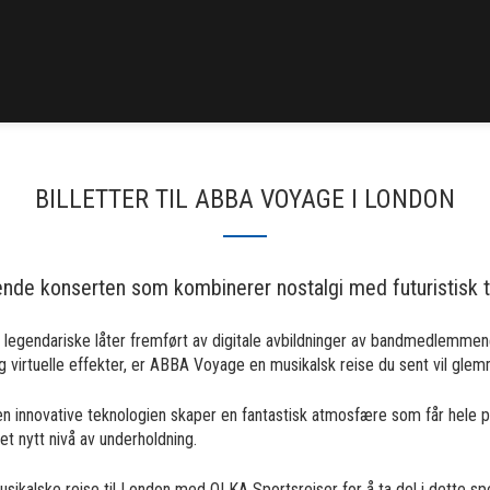
BILLETTER TIL ABBA VOYAGE I LONDON
ende konserten som kombinerer nostalgi med futuristisk t
legendariske låter fremført av digitale avbildninger av bandmedlemmene, 
virtuelle effekter, er ABBA Voyage en musikalsk reise du sent vil glem
nnovative teknologien skaper en fantastisk atmosfære som får hele pu
et nytt nivå av underholdning.
sikalske reise til London med OLKA Sportsreiser for å ta del i dette sp