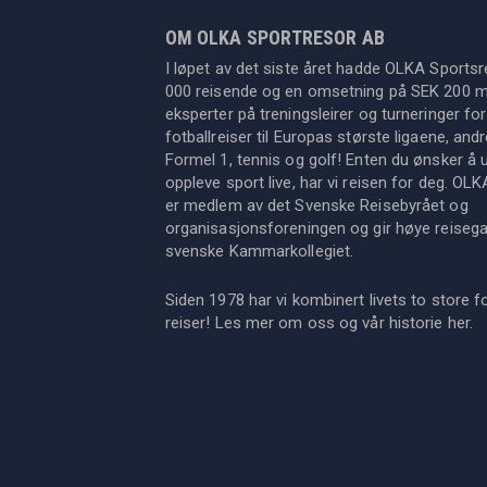
OM OLKA SPORTRESOR AB
I løpet av det siste året hadde OLKA Sportsr
000 reisende og en omsetning på SEK 200 mil
eksperter på treningsleirer og turneringer for
fotballreiser til Europas største ligaene, an
Formel 1, tennis og golf! Enten du ønsker å u
oppleve sport live, har vi reisen for deg. OL
er medlem av det Svenske Reisebyrået og
organisasjonsforeningen og gir høye reisegara
svenske Kammarkollegiet.
Siden 1978 har vi kombinert livets to store f
reiser! Les mer om oss og vår historie
her
.