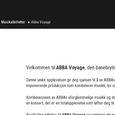
Musikalbilletter
Abba Voyage
Velkommen til
ABBA Voyage
, den banebryt
Denne unike opplevelsen gir deg sjansen til å se ABBAs 
imponerende produksjon som kombinerer musikk, lys og 
Kombinasjonen av ABBAs uforglemmelige musikk og den i
en konsert; det er en totalopplevelse som løfter deg til 
Bestill dine billetter til
ABBA Voyage
og planlegg din mu