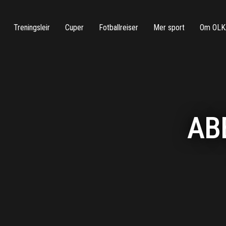
Treningsleir
Cuper
Fotballreiser
Mer sport
Om OLK
AB