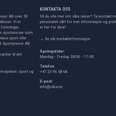
KONTAKTA OSS
eiser AB over 50
Vil du vite mer om våre reiser? Ta kontakt 
lioner. Vi er
personalet vårt for mer informasjon og prisf
 foreninger,
er her for dere!
dre sportsreiser som
tøve sport eller
→
Se vår kontaktinformasjon
KA Sportsreiser AB
Åpningstider:
ntier til det
Mandag - Fredag: 08:00 - 17-00
Telefon:
ornøyelser; sport og
+47 23 96 58 68
E-post:
info@olka.no