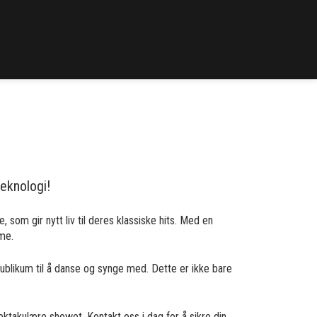
eknologi!
som gir nytt liv til deres klassiske hits. Med en
me.
blikum til å danse og synge med. Dette er ikke bare
ektakulære showet. Kontakt oss i dag for å sikre din