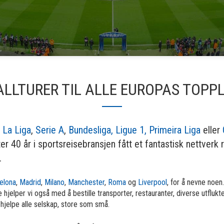
LLTURER TIL ALLE EUROPAS TOPP
,
La Liga
,
Serie A
,
Bundesliga,
Ligue 1,
Primeira Liga
eller
r 40 år i sportsreisebransjen fått et fantastisk nettverk r
.
elona
,
Madrid
,
Milano
,
Manchester
,
Roma
og
Liverpool
, for å nevne noen
 hjelper vi også med å bestille transporter, restauranter, diverse utflukt
n hjelpe alle selskap, store som små.