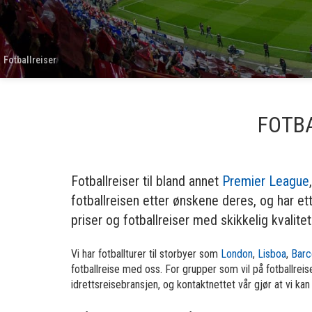
Fotballreiser
FOTBA
Fotballreiser til bland annet
Premier League
fotballreisen etter ønskene deres, og har ette
priser og fotballreiser med skikkelig kvalitet
Vi har fotballturer til storbyer som
London
,
Lisboa
,
Barc
fotballreise med oss. For grupper som vil på fotballreise
idrettsreisebransjen, og kontaktnettet vår gjør at vi ka