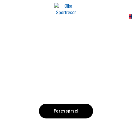
A
CLUB BRUGGE
,
Forespørsel