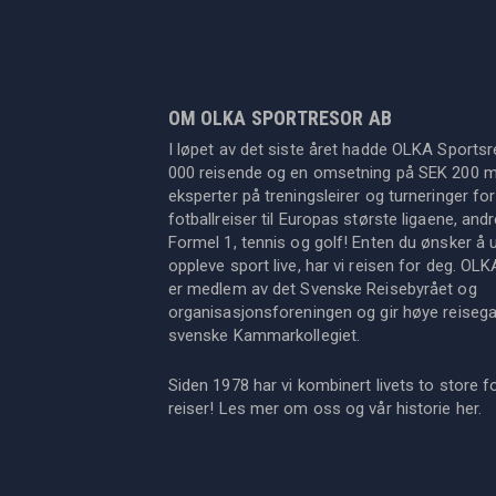
OM OLKA SPORTRESOR AB
I løpet av det siste året hadde OLKA Sportsr
000 reisende og en omsetning på SEK 200 mil
eksperter på treningsleirer og turneringer for
fotballreiser til Europas største ligaene, an
Formel 1, tennis og golf! Enten du ønsker å u
oppleve sport live, har vi reisen for deg. OL
er medlem av det Svenske Reisebyrået og
organisasjonsforeningen og gir høye reisegara
svenske Kammarkollegiet.
Siden 1978 har vi kombinert livets to store f
reiser! Les mer om oss og vår historie
her
.