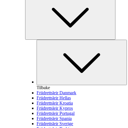
Tilbake
Friidrettsleir Danmark
Friidrettsleir Hellas
Friidrettsleir Kroatia
Friidrettsleir Kypros
Friidrettsleir Portugal
Friidrettsleir Spania
Friidrettsleir Sverige