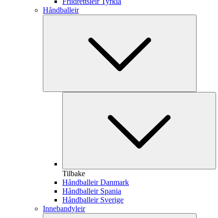
Friidrettsleir Tyrkia
Håndballeir
Tilbake
Håndballeir Danmark
Håndballeir Spania
Håndballeir Sverige
Innebandyleir