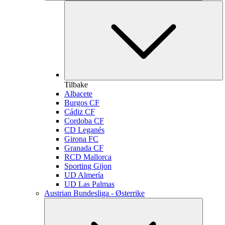
Tilbake
Albacete
Burgos CF
Cádiz CF
Cordoba CF
CD Leganés
Girona FC
Granada CF
RCD Mallorca
Sporting Gijon
UD Almería
UD Las Palmas
Austrian Bundesliga - Østerrike