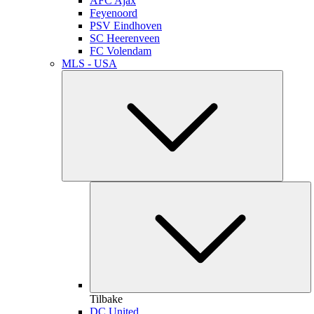
AFC Ajax
Feyenoord
PSV Eindhoven
SC Heerenveen
FC Volendam
MLS - USA
Tilbake
DC United