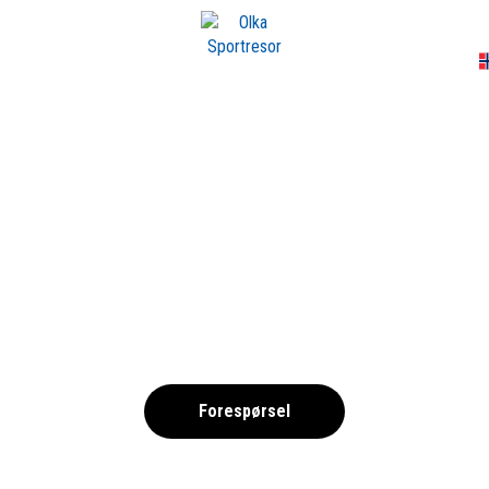
A
ORG CITY CUP 202
,
Forespørsel