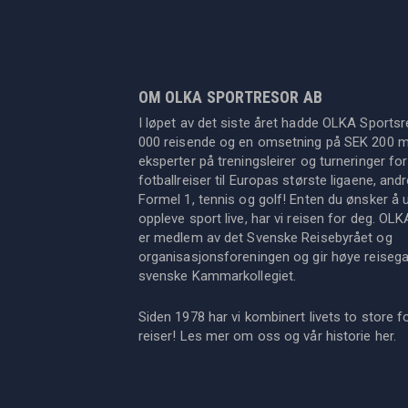
OM OLKA SPORTRESOR AB
I løpet av det siste året hadde OLKA Sportsr
000 reisende og en omsetning på SEK 200 mil
eksperter på treningsleirer og turneringer for
fotballreiser til Europas største ligaene, an
Formel 1, tennis og golf! Enten du ønsker å u
oppleve sport live, har vi reisen for deg. OL
er medlem av det Svenske Reisebyrået og
organisasjonsforeningen og gir høye reisegara
svenske Kammarkollegiet.
Siden 1978 har vi kombinert livets to store f
reiser! Les mer om oss og vår historie
her
.