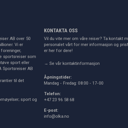
KONTAKTA OSS
eiser AB over 50
Vil du vite mer om våre reiser? Ta kontakt 
lioner. Vi er
personalet vårt for mer informasjon og prisf
 foreninger,
er her for dere!
dre sportsreiser som
tøve sport eller
→
Se vår kontaktinformasjon
KA Sportsreiser AB
Åpningstider:
ntier til det
Mandag - Fredag: 08:00 - 17-00
Telefon:
ornøyelser; sport og
+47 23 96 58 68
E-post:
info@olka.no