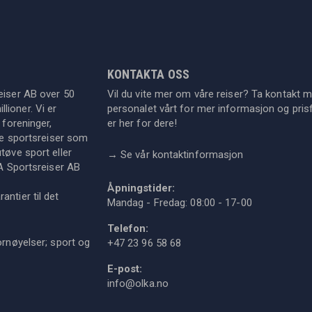
KONTAKTA OSS
eiser AB over 50
Vil du vite mer om våre reiser? Ta kontakt 
lioner. Vi er
personalet vårt for mer informasjon og prisf
 foreninger,
er her for dere!
dre sportsreiser som
tøve sport eller
→
Se vår kontaktinformasjon
KA Sportsreiser AB
Åpningstider:
ntier til det
Mandag - Fredag: 08:00 - 17-00
Telefon:
ornøyelser; sport og
+47 23 96 58 68
E-post:
info@olka.no