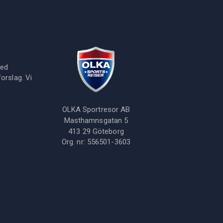
med
orslag. Vi
OLKA Sportresor AB
Masthamnsgatan 5
413 29
Göteborg
Org. nr:
556501-3603