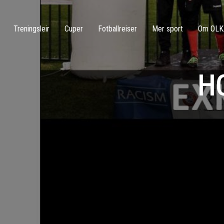
Treningsleir
Cuper
Fotballreiser
Mer sport
Om OLK
H