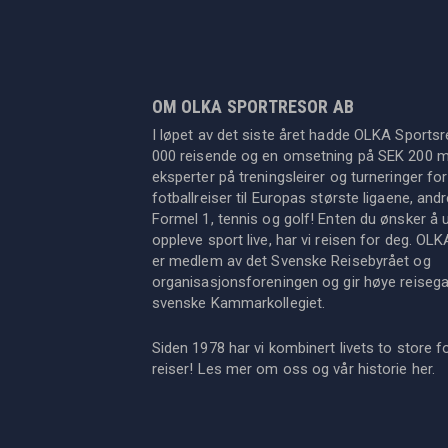
OM OLKA SPORTRESOR AB
I løpet av det siste året hadde OLKA Sportsr
000 reisende og en omsetning på SEK 200 mil
eksperter på treningsleirer og turneringer for
fotballreiser til Europas største ligaene, an
Formel 1, tennis og golf! Enten du ønsker å u
oppleve sport live, har vi reisen for deg. OL
er medlem av det Svenske Reisebyrået og
organisasjonsforeningen og gir høye reisegara
svenske Kammarkollegiet.
Siden 1978 har vi kombinert livets to store f
reiser! Les mer om oss og vår historie
her
.