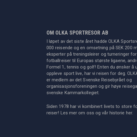
OM OLKA SPORTRESOR AB
I løpet av det siste året hadde OLKA Sportsr
000 reisende og en omsetning på SEK 200 mil
eksperter på treningsleirer og turneringer for
fotballreiser til Europas største ligaene, an
Formel 1, tennis og golf! Enten du ønsker å u
oppleve sport live, har vi reisen for deg. OL
er medlem av det Svenske Reisebyrået og
organisasjonsforeningen og gir høye reisegara
svenske Kammarkollegiet.
Siden 1978 har vi kombinert livets to store f
reiser! Les mer om oss og vår historie
her
.