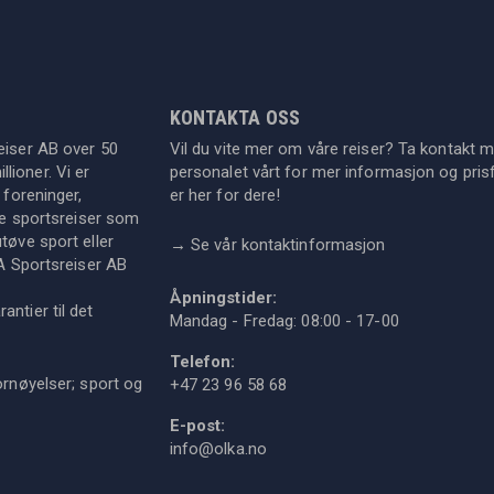
KONTAKTA OSS
eiser AB over 50
Vil du vite mer om våre reiser? Ta kontakt 
lioner. Vi er
personalet vårt for mer informasjon og prisf
 foreninger,
er her for dere!
dre sportsreiser som
tøve sport eller
→
Se vår kontaktinformasjon
KA Sportsreiser AB
Åpningstider:
ntier til det
Mandag - Fredag: 08:00 - 17-00
Telefon:
ornøyelser; sport og
+47 23 96 58 68
E-post:
info@olka.no