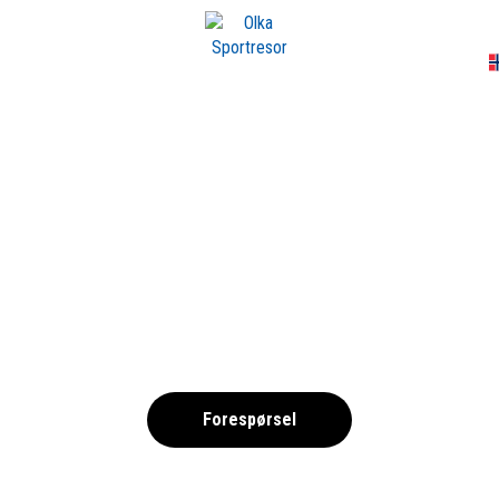
A
T33FB10 – RESORT
,
Forespørsel