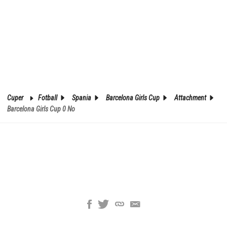
Cuper
Fotball
Spania
Barcelona Girls Cup
Attachment
Barcelona Girls Cup 0 No