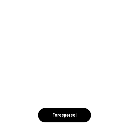
BARCELONA GIRLS CUP 2026 NO
,
Forespørsel