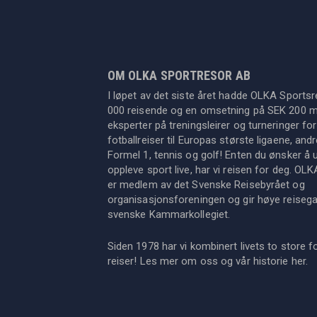
OM OLKA SPORTRESOR AB
I løpet av det siste året hadde OLKA Sportsr
000 reisende og en omsetning på SEK 200 mil
eksperter på treningsleirer og turneringer for
fotballreiser til Europas største ligaene, an
Formel 1, tennis og golf! Enten du ønsker å u
oppleve sport live, har vi reisen for deg. OL
er medlem av det Svenske Reisebyrået og
organisasjonsforeningen og gir høye reisegara
svenske Kammarkollegiet.
Siden 1978 har vi kombinert livets to store f
reiser! Les mer om oss og vår historie
her
.