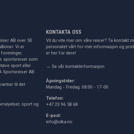
KONTAKTA OSS
eiser AB over 50
Vil du vite mer om våre reiser? Ta kontakt 
lioner. Vi er
personalet vårt for mer informasjon og prisf
 foreninger,
er her for dere!
dre sportsreiser som
tøve sport eller
→
Se vår kontaktinformasjon
KA Sportsreiser AB
Åpningstider:
ntier til det
Mandag - Fredag: 08:00 - 17-00
Telefon:
ornøyelser; sport og
+47 23 96 58 68
E-post:
info@olka.no