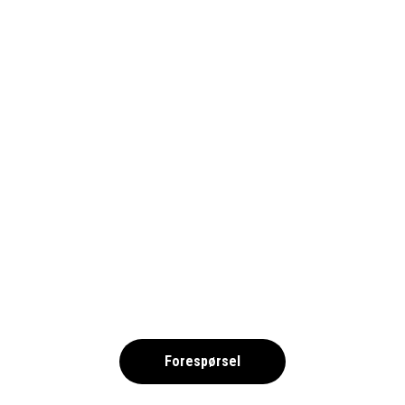
KOLDINGKEMPACUP4_1690
,
Forespørsel