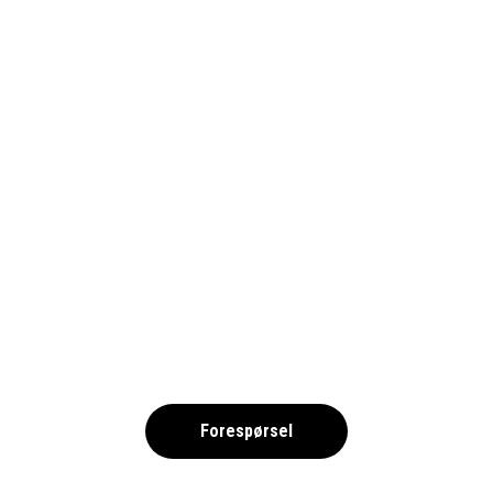
EFL-CUP_BILLETTER_1690
,
Forespørsel