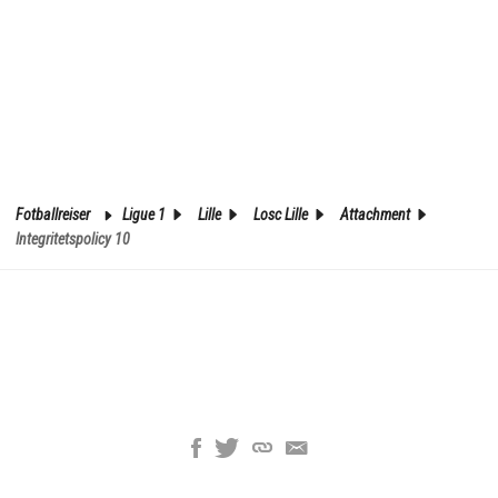
Fotballreiser
Ligue 1
Lille
Losc Lille
Attachment
Integritetspolicy 10