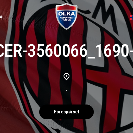
A
ER-3560066_1690
,
Forespørsel