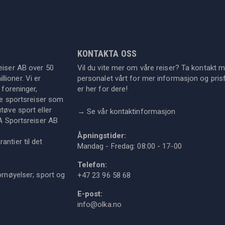
KONTAKTA OSS
eiser AB over 50
Vil du vite mer om våre reiser? Ta kontakt 
lioner. Vi er
personalet vårt for mer informasjon og prisf
 foreninger,
er her for dere!
dre sportsreiser som
tøve sport eller
→
Se vår kontaktinformasjon
KA Sportsreiser AB
Åpningstider:
ntier til det
Mandag - Fredag: 08:00 - 17-00
Telefon:
ornøyelser; sport og
+47 23 96 58 68
E-post:
info@olka.no