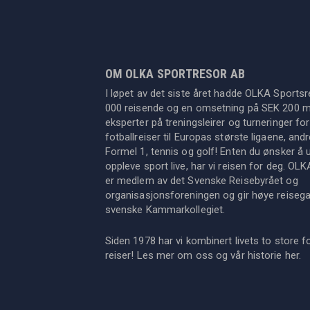
OM OLKA SPORTRESOR AB
I løpet av det siste året hadde OLKA Sportsr
000 reisende og en omsetning på SEK 200 mil
eksperter på treningsleirer og turneringer for
fotballreiser til Europas største ligaene, an
Formel 1, tennis og golf! Enten du ønsker å u
oppleve sport live, har vi reisen for deg. OL
er medlem av det Svenske Reisebyrået og
organisasjonsforeningen og gir høye reisegara
svenske Kammarkollegiet.
Siden 1978 har vi kombinert livets to store f
reiser! Les mer om oss og vår historie
her
.