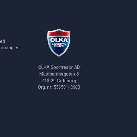
med
orslag. Vi
OLKA Sportresor AB
Masthamnsgatan 5
413 29
Göteborg
Org. nr:
556501-3603