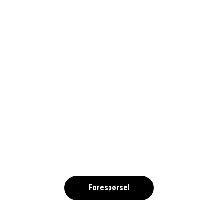
SOCCER-3560080_1690-PIXA
,
Forespørsel