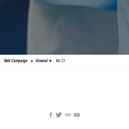
Netr Campaign
Arsenal
Mc Ct