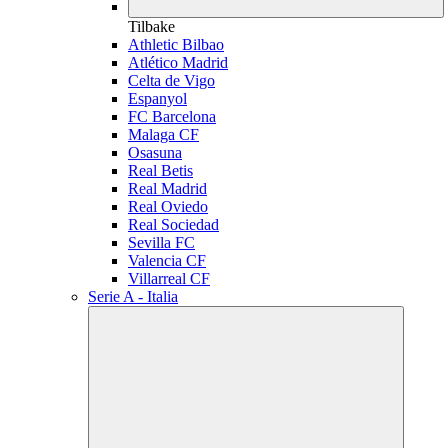
Tilbake
Athletic Bilbao
Atlético Madrid
Celta de Vigo
Espanyol
FC Barcelona
Malaga CF
Osasuna
Real Betis
Real Madrid
Real Oviedo
Real Sociedad
Sevilla FC
Valencia CF
Villarreal CF
Serie A - Italia