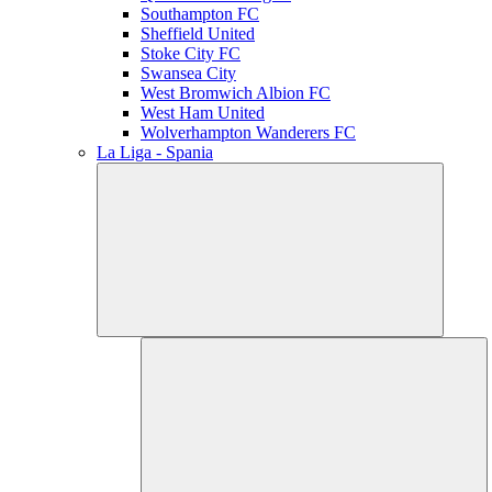
Southampton FC
Sheffield United
Stoke City FC
Swansea City
West Bromwich Albion FC
West Ham United
Wolverhampton Wanderers FC
La Liga - Spania