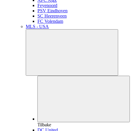
AFC Ajax
Feyenoord
PSV Eindhoven
SC Heerenveen
FC Volendam
MLS - USA
Tilbake
DC United