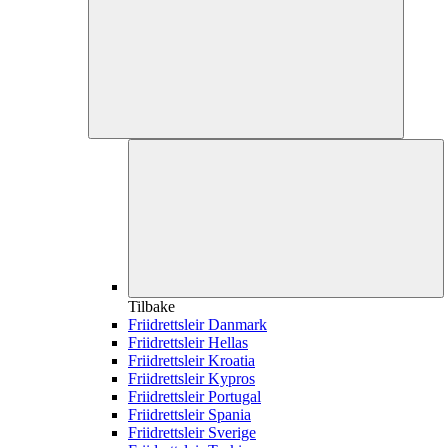
Tilbake
Friidrettsleir Danmark
Friidrettsleir Hellas
Friidrettsleir Kroatia
Friidrettsleir Kypros
Friidrettsleir Portugal
Friidrettsleir Spania
Friidrettsleir Sverige