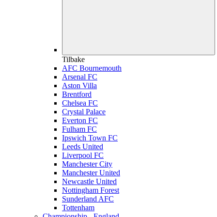
Tilbake
AFC Bournemouth
Arsenal FC
Aston Villa
Brentford
Chelsea FC
Crystal Palace
Everton FC
Fulham FC
Ipswich Town FC
Leeds United
Liverpool FC
Manchester City
Manchester United
Newcastle United
Nottingham Forest
Sunderland AFC
Tottenham
Championship - England