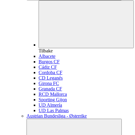
Tilbake
Albacete
Burgos CF
Cádiz CF
Cordoba CF
CD Leganés
Girona FC
Granada CF
RCD Mallorca
Sporting Gijon
UD Almería
UD Las Palmas
Austrian Bundesliga - Østerrike