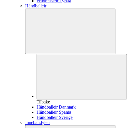
Friidrettsleir Tyrkia
Håndballeir
Tilbake
Håndballeir Danmark
Håndballeir Spania
Håndballeir Sverige
Innebandyleir