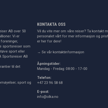
KONTAKTA OSS
eiser AB over 50
Vil du vite mer om våre reiser? Ta kontakt 
lioner. Vi er
personalet vårt for mer informasjon og prisf
 foreninger,
er her for dere!
dre sportsreiser som
tøve sport eller
→
Se vår kontaktinformasjon
KA Sportsreiser AB
Åpningstider:
ntier til det
Mandag - Fredag: 08:00 - 17-00
Telefon:
ornøyelser; sport og
+47 23 96 58 68
E-post:
info@olka.no