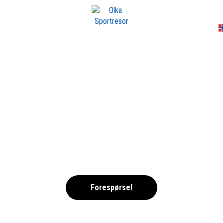
A
GN-AT-SOCCER-GA
,
Forespørsel