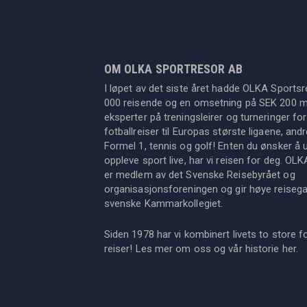
OM OLKA SPORTRESOR AB
I løpet av det siste året hadde OLKA Sportsr
000 reisende og en omsetning på SEK 200 mil
eksperter på treningsleirer og turneringer for
fotballreiser til Europas største ligaene, an
Formel 1, tennis og golf! Enten du ønsker å u
oppleve sport live, har vi reisen for deg. OL
er medlem av det Svenske Reisebyrået og
organisasjonsforeningen og gir høye reisegara
svenske Kammarkollegiet.
Siden 1978 har vi kombinert livets to store f
reiser! Les mer om oss og vår historie
her
.