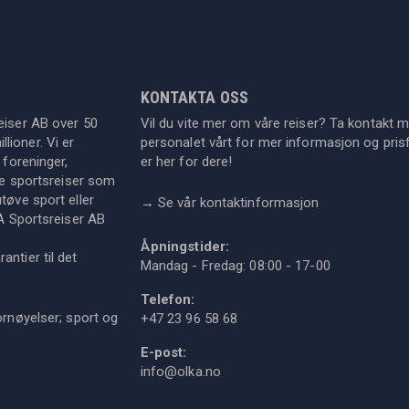
KONTAKTA OSS
eiser AB over 50
Vil du vite mer om våre reiser? Ta kontakt 
lioner. Vi er
personalet vårt for mer informasjon og prisf
 foreninger,
er her for dere!
dre sportsreiser som
tøve sport eller
→
Se vår kontaktinformasjon
KA Sportsreiser AB
Åpningstider:
ntier til det
Mandag - Fredag: 08:00 - 17-00
Telefon:
ornøyelser; sport og
+47 23 96 58 68
E-post:
info@olka.no