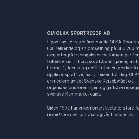
OM OLKA SPORTRESOR AB
I løpet av det siste året hadde OLKA Sportsr
000 reisende og en omsetning på SEK 200 mil
eksperter på treningsleirer og turneringer for
fotballreiser til Europas største ligaene, an
Formel 1, tennis og golf! Enten du ønsker å u
oppleve sport live, har vi reisen for deg. OL
er medlem av det Svenske Reisebyrået og
organisasjonsforeningen og gir høye reisegara
svenske Kammarkollegiet.
Siden 1978 har vi kombinert livets to store f
reiser! Les mer om oss og vår historie
her
.