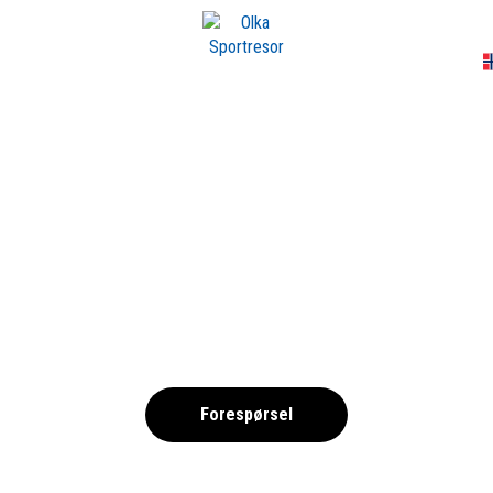
A
454217037-1690-
,
Forespørsel