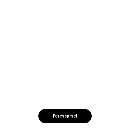
BRNO-2818726_1690-PIXA
,
Forespørsel