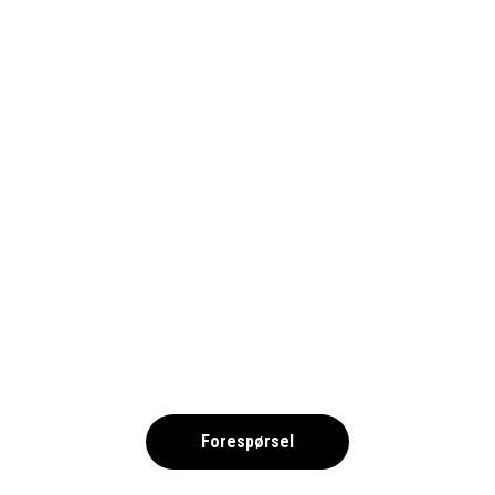
MOTOGP-PIXA-26-1690
,
Forespørsel