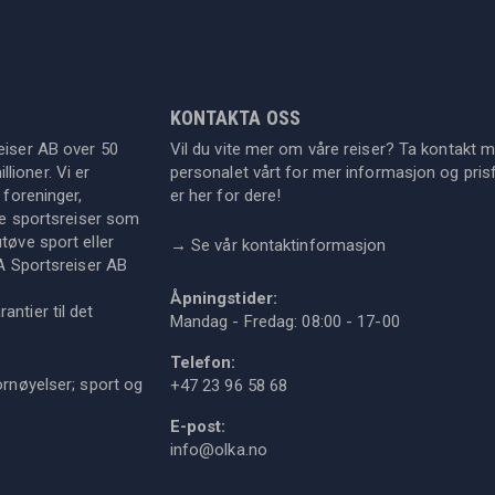
KONTAKTA OSS
eiser AB over 50
Vil du vite mer om våre reiser? Ta kontakt 
lioner. Vi er
personalet vårt for mer informasjon og prisf
 foreninger,
er her for dere!
dre sportsreiser som
tøve sport eller
→
Se vår kontaktinformasjon
KA Sportsreiser AB
Åpningstider:
ntier til det
Mandag - Fredag: 08:00 - 17-00
Telefon:
ornøyelser; sport og
+47 23 96 58 68
E-post:
info@olka.no