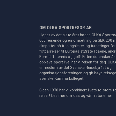
OM OLKA SPORTRESOR AB
I løpet av det siste året hadde OLKA Sportsr
000 reisende og en omsetning på SEK 200 mil
eksperter på treningsleirer og turneringer for
fotballreiser til Europas største ligaene, an
Formel 1, tennis og golf! Enten du ønsker å u
oppleve sport live, har vi reisen for deg. OL
er medlem av det Svenske Reisebyrået og
organisasjonsforeningen og gir høye reisegara
svenske Kammarkollegiet.
Siden 1978 har vi kombinert livets to store f
reiser! Les mer om oss og vår historie
her
.