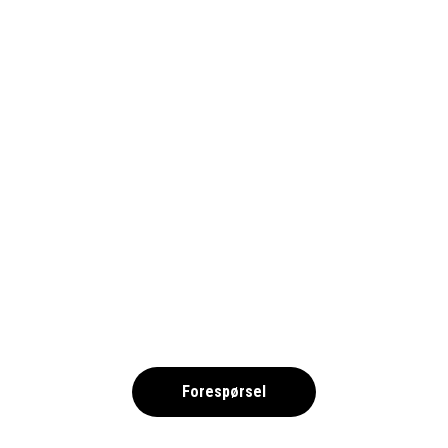
1690_CELTA-PIXA
,
Forespørsel