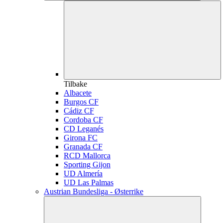
Tilbake
Albacete
Burgos CF
Cádiz CF
Cordoba CF
CD Leganés
Girona FC
Granada CF
RCD Mallorca
Sporting Gijon
UD Almería
UD Las Palmas
Austrian Bundesliga - Østerrike