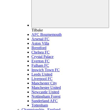
Tilbake
AFC Bournemouth
Arsenal FC
Aston Villa
Brentford
Chelsea FC
Crystal Palace
Everton FC
Fulham FC
Ipswich Town FC
Leeds United
Liverpool FC
Manchester City
Manchester United
Newcastle United
Nottingham Forest
Sunderland AFC
Tottenham
Championship - England