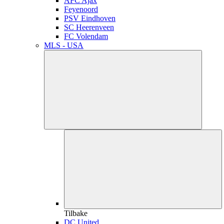
AFC Ajax
Feyenoord
PSV Eindhoven
SC Heerenveen
FC Volendam
MLS - USA
Tilbake
DC United