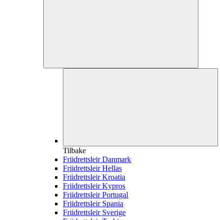
Tilbake
Friidrettsleir Danmark
Friidrettsleir Hellas
Friidrettsleir Kroatia
Friidrettsleir Kypros
Friidrettsleir Portugal
Friidrettsleir Spania
Friidrettsleir Sverige