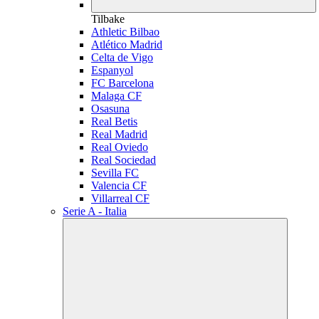
Tilbake
Athletic Bilbao
Atlético Madrid
Celta de Vigo
Espanyol
FC Barcelona
Malaga CF
Osasuna
Real Betis
Real Madrid
Real Oviedo
Real Sociedad
Sevilla FC
Valencia CF
Villarreal CF
Serie A - Italia