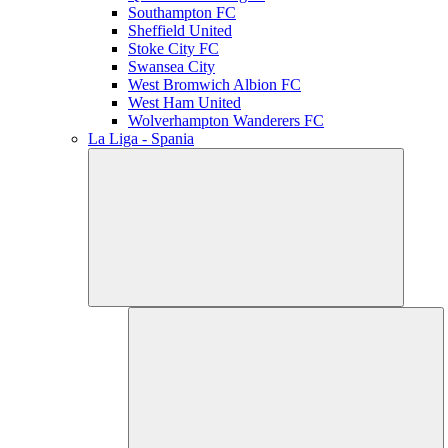
Southampton FC
Sheffield United
Stoke City FC
Swansea City
West Bromwich Albion FC
West Ham United
Wolverhampton Wanderers FC
La Liga - Spania