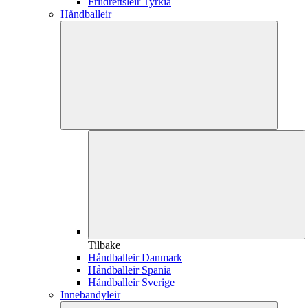
Friidrettsleir Tyrkia
Håndballeir
Tilbake
Håndballeir Danmark
Håndballeir Spania
Håndballeir Sverige
Innebandyleir