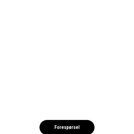
GOTEBORG-PRIORITET-SERNEKE-
ARENA-FOTBOLL-2025-NORSKA
,
Forespørsel